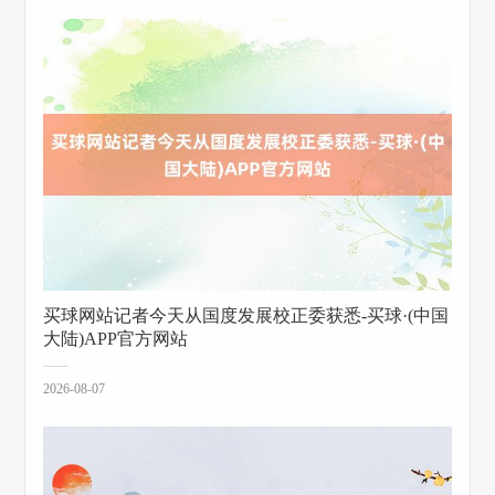
买球网站记者今天从国度发展校正委获悉-买球·(中国
大陆)APP官方网站
2026-08-07