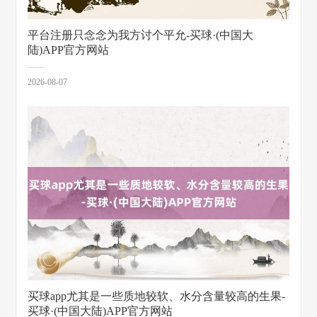
平台注册只念念为我方讨个平允-买球·(中国大
陆)APP官方网站
2026-08-07
买球app尤其是一些质地较软、水分含量较高的生果-
买球·(中国大陆)APP官方网站